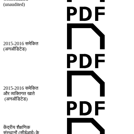
(unaudited)
2015-2016 समेकित
(अनऑडिटेड)
2015-2016 समेकित
और व्‍यक्तिगत खाते
(अनऑडिटेड)
केंद्रीय शै‍क्षणिक
संस्‍थानों (सीईआई) के