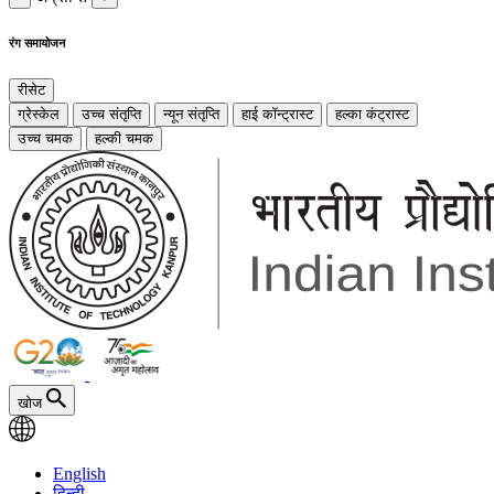
रंग समायोजन
रीसेट
ग्रेस्केल
उच्च संतृप्ति
न्यून संतृप्ति
हाई कॉन्ट्रास्ट
हल्का कंट्रास्ट
उच्च चमक
हल्की चमक
खोज
English
हिन्दी