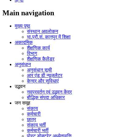
Main navigation
मुख्य पृष्ठ
संस्थान अवलोकन
भा.प्रौ.सं. कानपुर में शिक्षा
अकादमिक
शैक्षणिक कार्य
विभाग
शैक्षणिक कैलेंडर
अनुसंधान
अनुसंधान सूची
आर एंड डी न्यूज़लैटर
केन्द्र और सुविधाएं
उद्भवन
नवप्रवर्तन एवं उद्भवन केंद्र
बौद्धिक संपदा अधिकार
जन समूह
संकाय
कर्मचारी
छात्र
संकाय भर्ती
कर्मचारी भर्ती
पोस्‍ट डोक्‍टरेट अध्‍येतावृत्ति