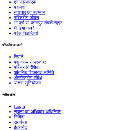
एनआईआरएफ
परामर्श
नवाचार एवं उद्‌‌भवन
परिसरीय जीवन
भा.प्रौ.सं. कानपुर संपर्क सूत्र
मीडिया कवरेज
प्रेस विज्ञप्तियां
परिसरीय जानकारी
रिपोर्ट
पशु कल्याण प्रकोष्ठ
परिसर निर्देशिका
आंतरिक शिकायत समिति
अंतर्राष्‍ट्रीय संबंध
यात्रा सुनियोजन
त्वरित संपर्क
Login
सूचना का अधिकार अधिनियम
निविदा
सतर्कता
इंट्रानेट