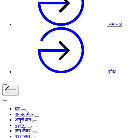
समाचार
शोध
घर
अकादमिक
अनुसंधान
उद्भवन
जन केंद्र
प्रशासन