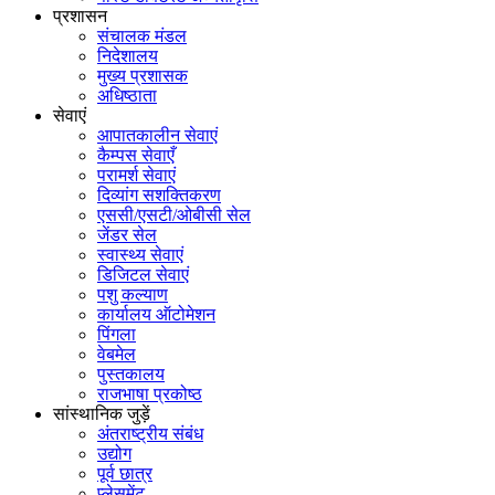
प्रशासन
संचालक मंडल
निदेशालय
मुख्य प्रशासक
अधिष्ठाता
सेवाएं
आपातकालीन सेवाएं
कैम्पस सेवाएँ
परामर्श सेवाएं
दिव्यांग सशक्तिकरण
एससी/एसटी/ओबीसी सेल
जेंडर सेल
स्वास्थ्य सेवाएं
डिजिटल सेवाएं
पशु कल्याण
कार्यालय ऑटोमेशन
पिंगला
वेबमेल
पुस्तकालय
राजभाषा प्रकोष्ठ
सांस्थानिक जुड़ें
अंतराष्ट्रीय संबंध
उद्योग
पूर्व छात्र
प्लेसमेंट