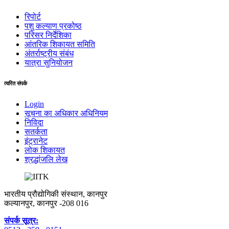
रिपोर्ट
पशु कल्याण प्रकोष्ठ
परिसर निर्देशिका
आंतरिक शिकायत समिति
अंतर्राष्‍ट्रीय संबंध
यात्रा सुनियोजन
त्वरित संपर्क
Login
सूचना का अधिकार अधिनियम
निविदा
सतर्कता
इंट्रानेट
लोक शिकायत
श्रद्धांजलि लेख
भारतीय प्रौद्योगिकी संस्थान, कानपुर
कल्यानपुर, कानपुर -208 016
संपर्क सूत्र: