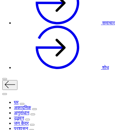
समाचार
शोध
घर
अकादमिक
अनुसंधान
उद्भवन
जन केंद्र
प्रशासन