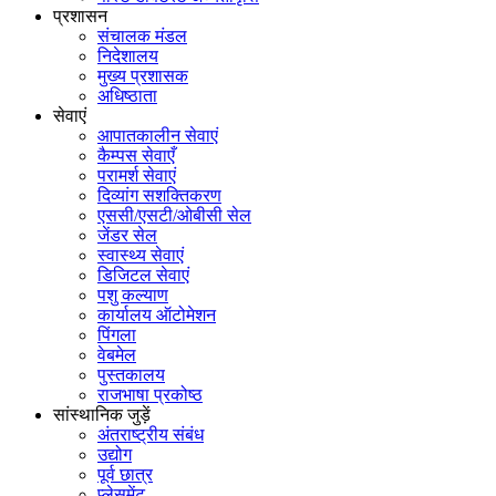
प्रशासन
संचालक मंडल
निदेशालय
मुख्य प्रशासक
अधिष्ठाता
सेवाएं
आपातकालीन सेवाएं
कैम्पस सेवाएँ
परामर्श सेवाएं
दिव्यांग सशक्तिकरण
एससी/एसटी/ओबीसी सेल
जेंडर सेल
स्वास्थ्य सेवाएं
डिजिटल सेवाएं
पशु कल्याण
कार्यालय ऑटोमेशन
पिंगला
वेबमेल
पुस्तकालय
राजभाषा प्रकोष्ठ
सांस्थानिक जुड़ें
अंतराष्ट्रीय संबंध
उद्योग
पूर्व छात्र
प्लेसमेंट