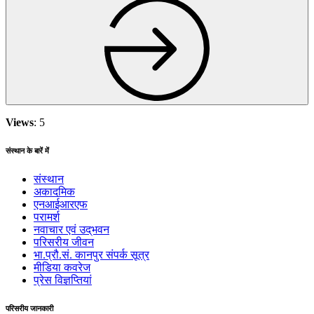
Views
: 5
संस्थान के बारें में
संस्थान
अकादमिक
एनआईआरएफ
परामर्श
नवाचार एवं उद्‌‌भवन
परिसरीय जीवन
भा.प्रौ.सं. कानपुर संपर्क सूत्र
मीडिया कवरेज
प्रेस विज्ञप्तियां
परिसरीय जानकारी