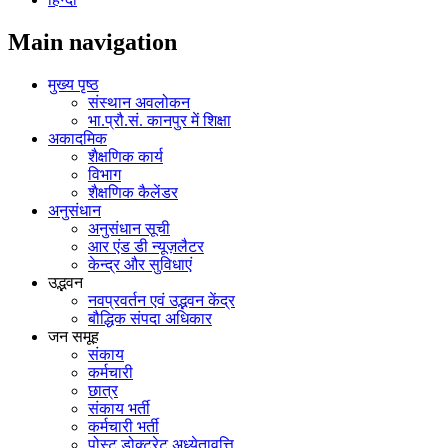
Main navigation
मुख्य पृष्ठ
संस्थान अवलोकन
भा.प्रौ.सं. कानपुर में शिक्षा
अकादमिक
शैक्षणिक कार्य
विभाग
शैक्षणिक कैलेंडर
अनुसंधान
अनुसंधान सूची
आर एंड डी न्यूज़लैटर
केन्द्र और सुविधाएं
उद्भवन
नवप्रवर्तन एवं उद्भवन केंद्र
बौद्धिक संपदा अधिकार
जन समूह
संकाय
कर्मचारी
छात्र
संकाय भर्ती
कर्मचारी भर्ती
पोस्‍ट डोक्‍टरेट अध्‍येतावृत्ति