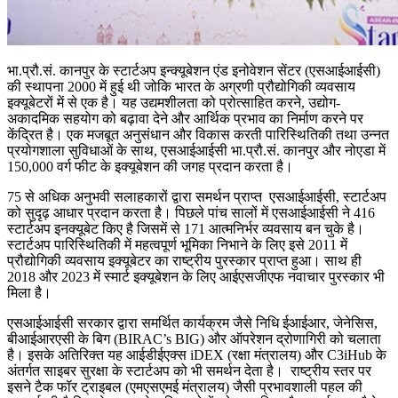
भा.प्रौ.सं. कानपुर के स्‍टार्टअप इन्‍क्‍यूबेशन एंड इनोवेशन सेंटर (एसआईआईसी)
की स्‍थापना 2000 में हुई थी जोकि भारत के अग्रणी प्रौद्योगिकी व्‍यवसाय
इक्‍यूबेटरों में से एक है। यह उद्यमशीलता को प्रोत्‍साहित करने, उद्योग-
अकादमिक सहयोग को बढ़ावा देने और आर्थिक प्रभाव का निर्माण करने पर
केंद्रित है। एक मजबूत अनुसंधान और विकास करती पारिस्थितिकी तथा उन्‍नत
प्रयोगशाला सुविधाओं के साथ, एसआईआईसी भा.प्रौ.सं. कानपुर और नोएडा में
150,000 वर्ग फीट के इक्‍यूबेशन की जगह प्रदान करता है।
75 से अधिक अनुभवी सलाहकारों द्वारा समर्थन प्राप्‍त एसआईआईसी, स्‍टार्टअप
को सुदृढ़ आधार प्रदान करता है। पिछले पांच सालों में एसआईआईसी ने 416
स्‍टार्टअप इनक्‍यूबेट किए है जिसमें से 171 आत्‍मनिर्भर व्‍यवसाय बन चुके है।
स्‍टार्टअप पारिस्थितिकी में महत्‍वपूर्ण भूमिका निभाने के लिए इसे 2011 में
प्रौद्योगिकी व्‍यवसाय इक्‍यूबेटर का राष्‍ट्रीय पुरस्‍कार प्राप्‍त हुआ। साथ ही
2018 और 2023 में स्‍मार्ट इक्‍यूबेशन के लिए आईएसजीएफ नवाचार पुरस्‍कार भी
मिला है।
एसआईआईसी सरकार द्वारा समर्थित कार्यक्रम जैसे निधि ईआईआर, जेनेसिस,
बीआईआरएसी के बिग (BIRAC’s BIG) और ऑपरेशन द्रोणागिरी को चलाता
है। इसके अतिरिक्‍त यह आईडीईएक्‍स iDEX (रक्षा मंत्रालय) और C3iHub के
अंतर्गत साइबर सुरक्षा के स्‍टार्टअप को भी समर्थन देता है। राष्‍ट्रीय स्‍तर पर
इसने टैक फॉर ट्राइबल (एमएसएमई मंत्रालय) जैसी प्रभावशाली पहल की