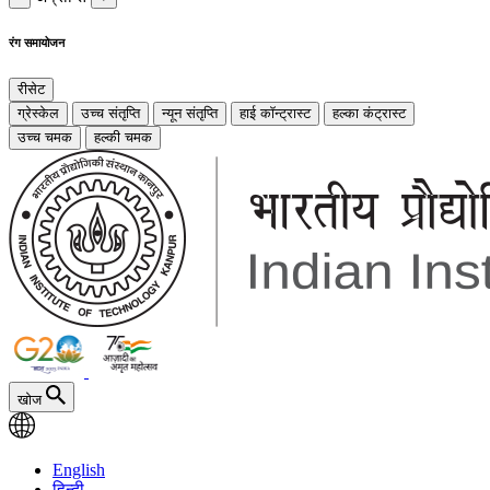
रंग समायोजन
रीसेट
ग्रेस्केल
उच्च संतृप्ति
न्यून संतृप्ति
हाई कॉन्ट्रास्ट
हल्का कंट्रास्ट
उच्च चमक
हल्की चमक
खोज
English
हिन्दी