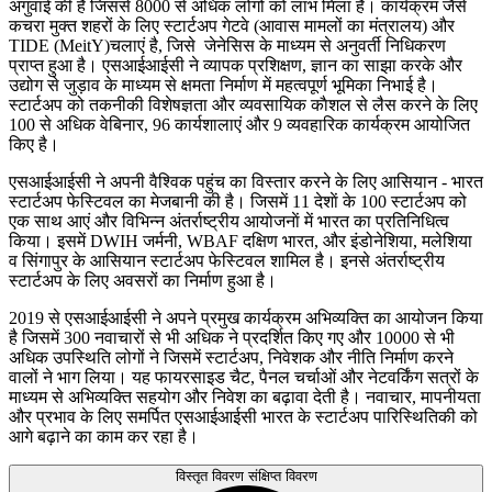
अगुवाई की है जिससे 8000 से अधिक लोगों को लाभ मिला है। कार्यक्रम जैसे
कचरा मुक्‍त शहरों के लिए स्‍टार्टअप गेटवे (आवास मामलों का मंत्रालय) और
TIDE (MeitY)चलाएं है, जिसे जेनेसिस के माध्‍यम से अनुवर्ती निधिकरण
प्राप्‍त हुआ है। एसआईआईसी ने व्‍यापक प्रशिक्षण, ज्ञान का साझा करके और
उद्योग से जुड़ाव के माध्‍यम से क्षमता निर्माण में महत्‍वपूर्ण भूमिका निभाई है।
स्‍टार्टअप को तकनीकी विशेषज्ञता और व्‍यवसायिक काैशल से लैस करने के लिए
100 से अधिक वेबिनार, 96 कार्यशालाएं और 9 व्‍यवहारिक कार्यक्रम आयोजित
किए है।
एसआईआईसी ने अपनी वैश्विक पहुंच का विस्‍तार करने के लिए आसियान - भारत
स्‍टार्टअप फेस्टिवल का मेजबानी की है। जिसमें 11 देशाें के 100 स्‍टार्टअप को
एक साथ आएं और विभिन्‍न अंतर्राष्‍ट्रीय आयोजनाें में भारत का प्रतिनिधित्‍व
किया। इसमें DWIH जर्मनी, WBAF दक्षिण भारत, और इंडोनेशिया, मलेशिया
व सिंगापुर के आसियान स्‍टार्टअप फेस्टिवल शामिल है। इनसे अंतर्राष्‍ट्रीय
स्‍टार्टअप के लिए अवसरों का निर्माण हुआ है।
2019 से एसआईआईसी ने अपने प्रमुख कार्यक्रम अभिव्‍यक्ति का आयोजन किया
है जिसमें 300 नवाचारों से भी अधिक ने प्र‍दर्शित किए गए और 10000 से भी
अधिक उपस्थिति लोगों ने जिसमें स्‍टार्टअप, निवेशक और नीति निर्माण करने
वालों ने भाग लिया। यह फायरसाइड चैट, पैनल चर्चाओं और नेटवर्किंग सत्रों के
माध्‍यम से अभिव्‍यक्ति सहयोग और निवेश का बढ़ावा देती है। नवाचार, मापनीयता
और प्रभाव के लिए समर्पित एसआईआईसी भारत के स्‍टार्टअप पारिस्थितिकी को
आगे बढ़ाने का काम कर रहा है।
विस्तृत विवरण
संक्षिप्त विवरण