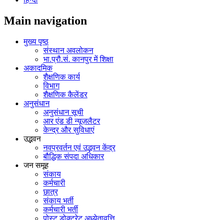
Main navigation
मुख्य पृष्ठ
संस्थान अवलोकन
भा.प्रौ.सं. कानपुर में शिक्षा
अकादमिक
शैक्षणिक कार्य
विभाग
शैक्षणिक कैलेंडर
अनुसंधान
अनुसंधान सूची
आर एंड डी न्यूज़लैटर
केन्द्र और सुविधाएं
उद्भवन
नवप्रवर्तन एवं उद्भवन केंद्र
बौद्धिक संपदा अधिकार
जन समूह
संकाय
कर्मचारी
छात्र
संकाय भर्ती
कर्मचारी भर्ती
पोस्‍ट डोक्‍टरेट अध्‍येतावृत्ति