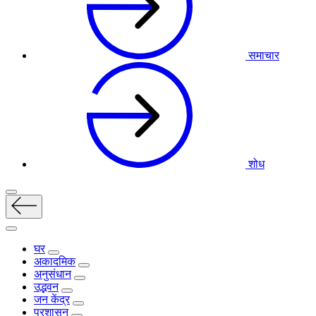
समाचार
शोध
घर
अकादमिक
अनुसंधान
उद्भवन
जन केंद्र
प्रशासन