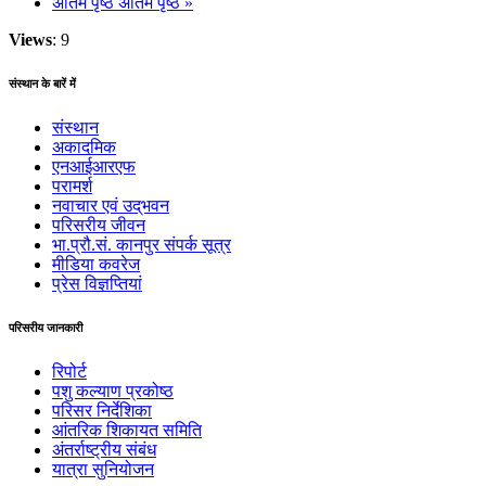
अंतिम पृष्ठ
अंतिम पृष्ठ »
Views
: 9
संस्थान के बारें में
संस्थान
अकादमिक
एनआईआरएफ
परामर्श
नवाचार एवं उद्‌‌भवन
परिसरीय जीवन
भा.प्रौ.सं. कानपुर संपर्क सूत्र
मीडिया कवरेज
प्रेस विज्ञप्तियां
परिसरीय जानकारी
रिपोर्ट
पशु कल्याण प्रकोष्ठ
परिसर निर्देशिका
आंतरिक शिकायत समिति
अंतर्राष्‍ट्रीय संबंध
यात्रा सुनियोजन