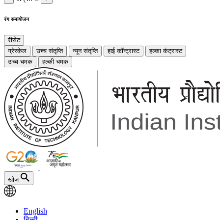
रंग समायोजन
रीसेट
ग्रेस्केल
उच्च संतृप्ति
न्यून संतृप्ति
हाई कॉन्ट्रास्ट
हल्का कंट्रास्ट
उच्च चमक
हल्की चमक
खोज
English
हिन्दी