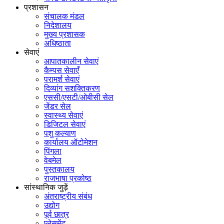
प्रशासन
संचालक मंडल
निदेशालय
मुख्य प्रशासक
अधिष्ठाता
सेवाएं
आपातकालीन सेवाएं
कैम्पस सेवाएँ
परामर्श सेवाएं
दिव्यांग सशक्तिकरण
एससी/एसटी/ओबीसी सेल
जेंडर सेल
स्वास्थ्य सेवाएं
डिजिटल सेवाएं
पशु कल्याण
कार्यालय ऑटोमेशन
पिंगला
वेबमेल
पुस्तकालय
राजभाषा प्रकोष्ठ
सांस्थानिक जुड़ें
अंतराष्ट्रीय संबंध
उद्योग
पूर्व छात्र
प्लेसमेंट