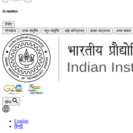
रंग समायोजन
रीसेट
ग्रेस्केल
उच्च संतृप्ति
न्यून संतृप्ति
हाई कॉन्ट्रास्ट
हल्का कंट्रास्ट
उच्च चमक
खोज
English
हिन्दी