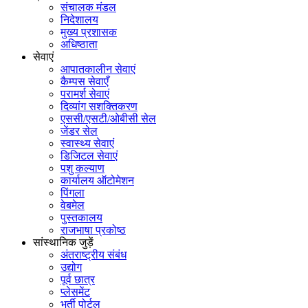
संचालक मंडल
निदेशालय
मुख्य प्रशासक
अधिष्ठाता
सेवाएं
आपातकालीन सेवाएं
कैम्पस सेवाएँ
परामर्श सेवाएं
दिव्यांग सशक्तिकरण
एससी/एसटी/ओबीसी सेल
जेंडर सेल
स्वास्थ्य सेवाएं
डिजिटल सेवाएं
पशु कल्याण
कार्यालय ऑटोमेशन
पिंगला
वेबमेल
पुस्तकालय
राजभाषा प्रकोष्ठ
सांस्थानिक जुड़ें
अंतराष्ट्रीय संबंध
उद्योग
पूर्व छात्र
प्लेसमेंट
भर्ती पोर्टल