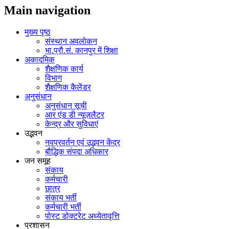
Main navigation
मुख्य पृष्ठ
संस्थान अवलोकन
भा.प्रौ.सं. कानपुर में शिक्षा
अकादमिक
शैक्षणिक कार्य
विभाग
शैक्षणिक कैलेंडर
अनुसंधान
अनुसंधान सूची
आर एंड डी न्यूज़लैटर
केन्द्र और सुविधाएं
उद्भवन
नवप्रवर्तन एवं उद्भवन केंद्र
बौद्धिक संपदा अधिकार
जन समूह
संकाय
कर्मचारी
छात्र
संकाय भर्ती
कर्मचारी भर्ती
पोस्‍ट डोक्‍टरेट अध्‍येतावृत्ति
प्रशासन