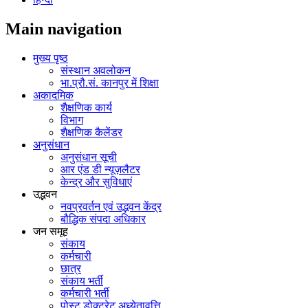
Main navigation
मुख्य पृष्ठ
संस्थान अवलोकन
भा.प्रौ.सं. कानपुर में शिक्षा
अकादमिक
शैक्षणिक कार्य
विभाग
शैक्षणिक कैलेंडर
अनुसंधान
अनुसंधान सूची
आर एंड डी न्यूज़लैटर
केन्द्र और सुविधाएं
उद्भवन
नवप्रवर्तन एवं उद्भवन केंद्र
बौद्धिक संपदा अधिकार
जन समूह
संकाय
कर्मचारी
छात्र
संकाय भर्ती
कर्मचारी भर्ती
पोस्‍ट डोक्‍टरेट अध्‍येतावृत्ति