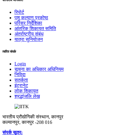
परिसरीय जानकारी
रिपोर्ट
पशु कल्याण प्रकोष्ठ
परिसर निर्देशिका
आंतरिक शिकायत समिति
अंतर्राष्‍ट्रीय संबंध
यात्रा सुनियोजन
त्वरित संपर्क
Login
सूचना का अधिकार अधिनियम
निविदा
सतर्कता
इंट्रानेट
लोक शिकायत
श्रद्धांजलि लेख
भारतीय प्रौद्योगिकी संस्थान, कानपुर
कल्यानपुर, कानपुर -208 016
संपर्क सूत्र: