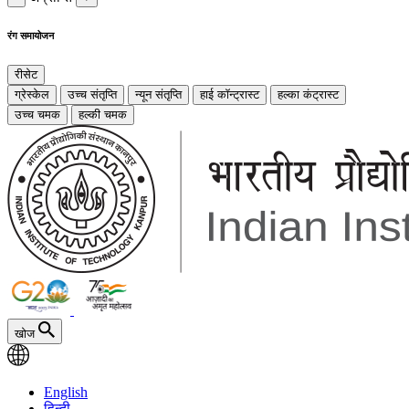
रंग समायोजन
रीसेट
ग्रेस्केल
उच्च संतृप्ति
न्यून संतृप्ति
हाई कॉन्ट्रास्ट
हल्का कंट्रास्ट
उच्च चमक
हल्की चमक
खोज
English
हिन्दी