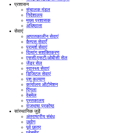
प्रशासन
संचालक मंडल
निदेशालय
मुख्य प्रशासक
अधिष्ठाता
सेवाएं
आपातकालीन सेवाएं
कैम्पस सेवाएँ
परामर्श सेवाएं
दिव्यांग सशक्तिकरण
एससी/एसटी/ओबीसी सेल
जेंडर सेल
स्वास्थ्य सेवाएं
डिजिटल सेवाएं
पशु कल्याण
कार्यालय ऑटोमेशन
पिंगला
वेबमेल
पुस्तकालय
राजभाषा प्रकोष्ठ
सांस्थानिक जुड़ें
अंतराष्ट्रीय संबंध
उद्योग
पूर्व छात्र
प्लेसमेंट