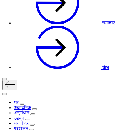
समाचार
शोध
घर
अकादमिक
अनुसंधान
उद्भवन
जन केंद्र
प्रशासन