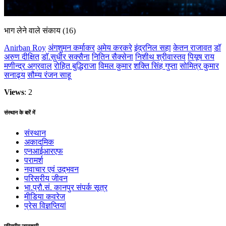
भाग लेने वाले संकाय
(16)
Anirban Roy
अंगशुमन कर्माकर
अमेय करकरे
इंद्रनिल सहा
केतन राजावत
डॉ
अरुण दीक्षित
डॉ.सुधीर सक्सैना
नितिन सैक्सेना
निशीथ श्रीवास्तव
पियूष राय
मणीन्द्र अग्रवाल
रोहित बुद्धिराजा
विमल कुमार
शक्ति सिंह गुप्ता
सोमित्र कुमार
सनाढ्य
सौम्य रंजन साहू
Views
: 2
संस्थान के बारें में
संस्थान
अकादमिक
एनआईआरएफ
परामर्श
नवाचार एवं उद्‌‌भवन
परिसरीय जीवन
भा.प्रौ.सं. कानपुर संपर्क सूत्र
मीडिया कवरेज
प्रेस विज्ञप्तियां