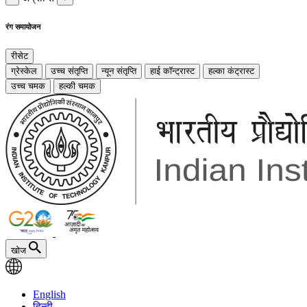
रंग समायोजन
रीसेट
ग्रेस्केल
उच्च संतृप्ति
न्यून संतृप्ति
हाई कॉन्ट्रास्ट
हल्का कंट्रास्ट
उच्च चमक
हल्की चमक
खोज
English
हिन्दी