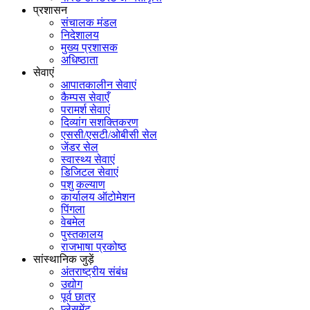
प्रशासन
संचालक मंडल
निदेशालय
मुख्य प्रशासक
अधिष्ठाता
सेवाएं
आपातकालीन सेवाएं
कैम्पस सेवाएँ
परामर्श सेवाएं
दिव्यांग सशक्तिकरण
एससी/एसटी/ओबीसी सेल
जेंडर सेल
स्वास्थ्य सेवाएं
डिजिटल सेवाएं
पशु कल्याण
कार्यालय ऑटोमेशन
पिंगला
वेबमेल
पुस्तकालय
राजभाषा प्रकोष्ठ
सांस्थानिक जुड़ें
अंतराष्ट्रीय संबंध
उद्योग
पूर्व छात्र
प्लेसमेंट