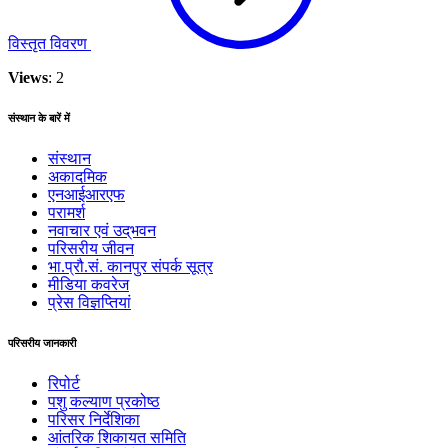
विस्तृत विवरण
Views
: 2
संस्थान के बारें में
संस्थान
अकादमिक
एनआईआरएफ
परामर्श
नवाचार एवं उद्‌‌भवन
परिसरीय जीवन
भा.प्रौ.सं. कानपुर संपर्क सूत्र
मीडिया कवरेज
प्रेस विज्ञप्तियां
परिसरीय जानकारी
रिपोर्ट
पशु कल्याण प्रकोष्ठ
परिसर निर्देशिका
आंतरिक शिकायत समिति