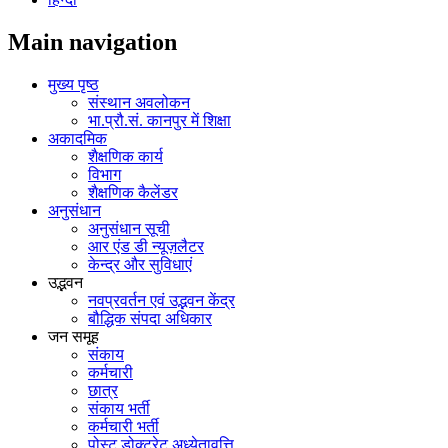
Main navigation
मुख्य पृष्ठ
संस्थान अवलोकन
भा.प्रौ.सं. कानपुर में शिक्षा
अकादमिक
शैक्षणिक कार्य
विभाग
शैक्षणिक कैलेंडर
अनुसंधान
अनुसंधान सूची
आर एंड डी न्यूज़लैटर
केन्द्र और सुविधाएं
उद्भवन
नवप्रवर्तन एवं उद्भवन केंद्र
बौद्धिक संपदा अधिकार
जन समूह
संकाय
कर्मचारी
छात्र
संकाय भर्ती
कर्मचारी भर्ती
पोस्‍ट डोक्‍टरेट अध्‍येतावृत्ति