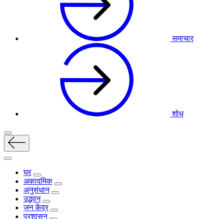
समाचार
शोध
घर
अकादमिक
अनुसंधान
उद्भवन
जन केंद्र
प्रशासन