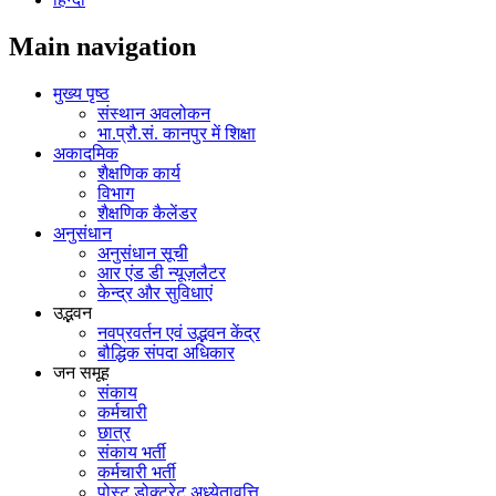
Main navigation
मुख्य पृष्ठ
संस्थान अवलोकन
भा.प्रौ.सं. कानपुर में शिक्षा
अकादमिक
शैक्षणिक कार्य
विभाग
शैक्षणिक कैलेंडर
अनुसंधान
अनुसंधान सूची
आर एंड डी न्यूज़लैटर
केन्द्र और सुविधाएं
उद्भवन
नवप्रवर्तन एवं उद्भवन केंद्र
बौद्धिक संपदा अधिकार
जन समूह
संकाय
कर्मचारी
छात्र
संकाय भर्ती
कर्मचारी भर्ती
पोस्‍ट डोक्‍टरेट अध्‍येतावृत्ति