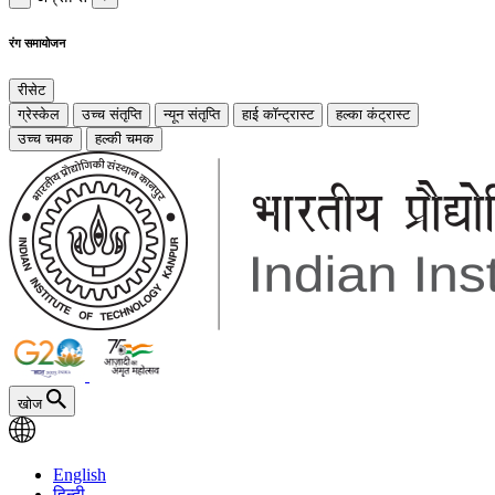
रंग समायोजन
रीसेट
ग्रेस्केल
उच्च संतृप्ति
न्यून संतृप्ति
हाई कॉन्ट्रास्ट
हल्का कंट्रास्ट
उच्च चमक
हल्की चमक
खोज
English
हिन्दी