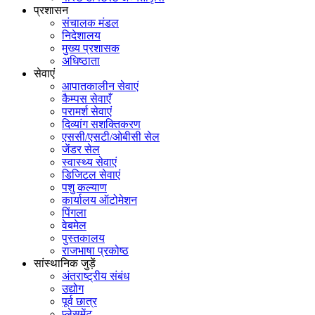
प्रशासन
संचालक मंडल
निदेशालय
मुख्य प्रशासक
अधिष्ठाता
सेवाएं
आपातकालीन सेवाएं
कैम्पस सेवाएँ
परामर्श सेवाएं
दिव्यांग सशक्तिकरण
एससी/एसटी/ओबीसी सेल
जेंडर सेल
स्वास्थ्य सेवाएं
डिजिटल सेवाएं
पशु कल्याण
कार्यालय ऑटोमेशन
पिंगला
वेबमेल
पुस्तकालय
राजभाषा प्रकोष्ठ
सांस्थानिक जुड़ें
अंतराष्ट्रीय संबंध
उद्योग
पूर्व छात्र
प्लेसमेंट