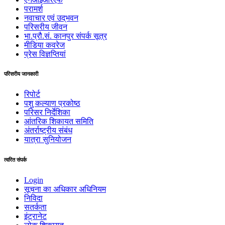
परामर्श
नवाचार एवं उद्‌‌भवन
परिसरीय जीवन
भा.प्रौ.सं. कानपुर संपर्क सूत्र
मीडिया कवरेज
प्रेस विज्ञप्तियां
परिसरीय जानकारी
रिपोर्ट
पशु कल्याण प्रकोष्ठ
परिसर निर्देशिका
आंतरिक शिकायत समिति
अंतर्राष्‍ट्रीय संबंध
यात्रा सुनियोजन
त्वरित संपर्क
Login
सूचना का अधिकार अधिनियम
निविदा
सतर्कता
इंट्रानेट