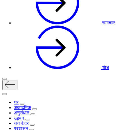
समाचार
शोध
घर
अकादमिक
अनुसंधान
उद्भवन
जन केंद्र
प्रशासन