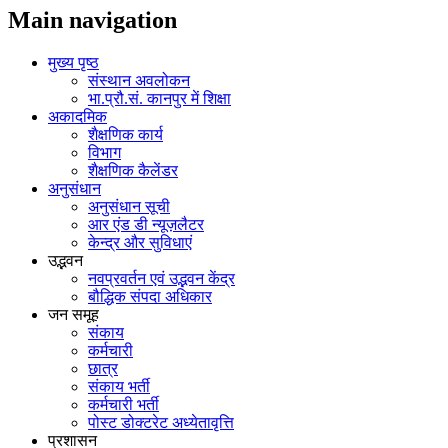
Main navigation
मुख्य पृष्ठ
संस्थान अवलोकन
भा.प्रौ.सं. कानपुर में शिक्षा
अकादमिक
शैक्षणिक कार्य
विभाग
शैक्षणिक कैलेंडर
अनुसंधान
अनुसंधान सूची
आर एंड डी न्यूज़लैटर
केन्द्र और सुविधाएं
उद्भवन
नवप्रवर्तन एवं उद्भवन केंद्र
बौद्धिक संपदा अधिकार
जन समूह
संकाय
कर्मचारी
छात्र
संकाय भर्ती
कर्मचारी भर्ती
पोस्‍ट डोक्‍टरेट अध्‍येतावृत्ति
प्रशासन