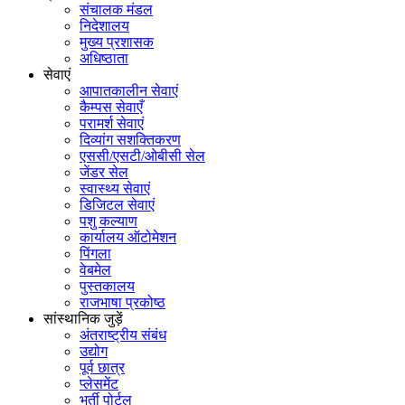
संचालक मंडल
निदेशालय
मुख्य प्रशासक
अधिष्ठाता
सेवाएं
आपातकालीन सेवाएं
कैम्पस सेवाएँ
परामर्श सेवाएं
दिव्यांग सशक्तिकरण
एससी/एसटी/ओबीसी सेल
जेंडर सेल
स्वास्थ्य सेवाएं
डिजिटल सेवाएं
पशु कल्याण
कार्यालय ऑटोमेशन
पिंगला
वेबमेल
पुस्तकालय
राजभाषा प्रकोष्ठ
सांस्थानिक जुड़ें
अंतराष्ट्रीय संबंध
उद्योग
पूर्व छात्र
प्लेसमेंट
भर्ती पोर्टल