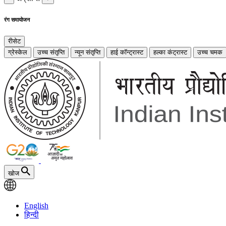
रंग समायोजन
रीसेट
ग्रेस्केल
उच्च संतृप्ति
न्यून संतृप्ति
हाई कॉन्ट्रास्ट
हल्का कंट्रास्ट
उच्च चमक
खोज
English
हिन्दी