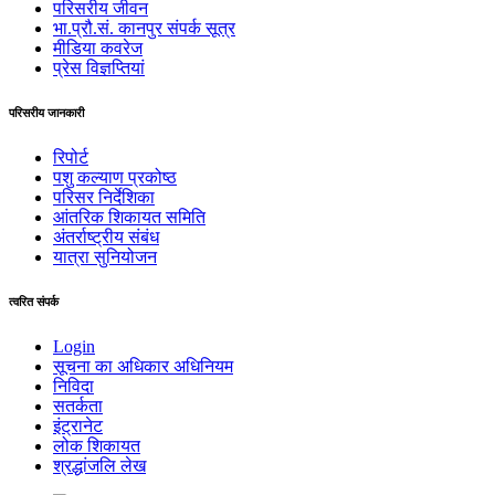
परिसरीय जीवन
भा.प्रौ.सं. कानपुर संपर्क सूत्र
मीडिया कवरेज
प्रेस विज्ञप्तियां
परिसरीय जानकारी
रिपोर्ट
पशु कल्याण प्रकोष्ठ
परिसर निर्देशिका
आंतरिक शिकायत समिति
अंतर्राष्‍ट्रीय संबंध
यात्रा सुनियोजन
त्वरित संपर्क
Login
सूचना का अधिकार अधिनियम
निविदा
सतर्कता
इंट्रानेट
लोक शिकायत
श्रद्धांजलि लेख