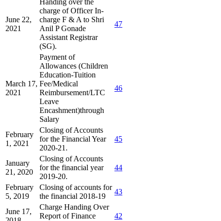
Handing over the
charge of Officer In-
June 22,
charge F & A to Shri
47
2021
Anil P Gonade
Assistant Registrar
(SG).
Payment of
Allowances (Children
Education-Tuition
March 17,
Fee/Medical
46
2021
Reimbursement/LTC
Leave
Encashment)through
Salary
Closing of Accounts
February
for the Financial Year
45
1, 2021
2020-21.
Closing of Accounts
January
for the financial year
44
21, 2020
2019-20.
February
Closing of accounts for
43
5, 2019
the financial 2018-19
Charge Handing Over
June 17,
Report of Finance
42
2018