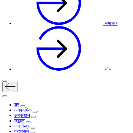
समाचार
शोध
घर
अकादमिक
अनुसंधान
उद्भवन
जन केंद्र
प्रशासन