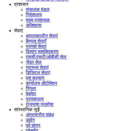
प्रशासन
संचालक मंडल
निदेशालय
मुख्य प्रशासक
अधिष्ठाता
सेवाएं
आपातकालीन सेवाएं
कैम्पस सेवाएँ
परामर्श सेवाएं
दिव्यांग सशक्तिकरण
एससी/एसटी/ओबीसी सेल
जेंडर सेल
स्वास्थ्य सेवाएं
डिजिटल सेवाएं
पशु कल्याण
कार्यालय ऑटोमेशन
पिंगला
वेबमेल
पुस्तकालय
राजभाषा प्रकोष्ठ
सांस्थानिक जुड़ें
अंतराष्ट्रीय संबंध
उद्योग
पूर्व छात्र
प्लेसमेंट