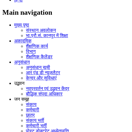
Main navigation
मुख्य पृष्ठ
संस्थान अवलोकन
भा.प्रौ.सं. कानपुर में शिक्षा
अकादमिक
शैक्षणिक कार्य
विभाग
शैक्षणिक कैलेंडर
अनुसंधान
अनुसंधान सूची
आर एंड डी न्यूज़लैटर
केन्द्र और सुविधाएं
उद्भवन
नवप्रवर्तन एवं उद्भवन केंद्र
बौद्धिक संपदा अधिकार
जन समूह
संकाय
कर्मचारी
छात्र
संकाय भर्ती
कर्मचारी भर्ती
पोस्‍ट डोक्‍टरेट अध्‍येतावृत्ति