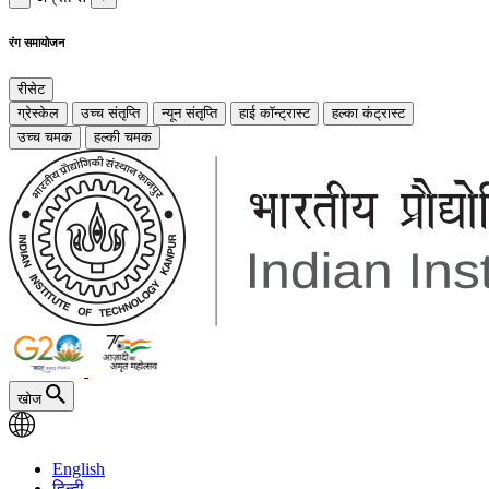
रंग समायोजन
रीसेट
ग्रेस्केल
उच्च संतृप्ति
न्यून संतृप्ति
हाई कॉन्ट्रास्ट
हल्का कंट्रास्ट
उच्च चमक
हल्की चमक
खोज
English
हिन्दी