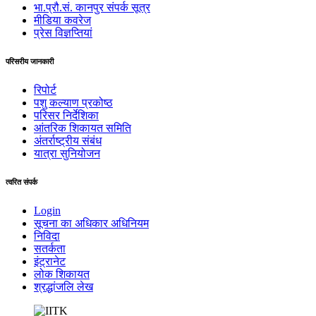
भा.प्रौ.सं. कानपुर संपर्क सूत्र
मीडिया कवरेज
प्रेस विज्ञप्तियां
परिसरीय जानकारी
रिपोर्ट
पशु कल्याण प्रकोष्ठ
परिसर निर्देशिका
आंतरिक शिकायत समिति
अंतर्राष्‍ट्रीय संबंध
यात्रा सुनियोजन
त्वरित संपर्क
Login
सूचना का अधिकार अधिनियम
निविदा
सतर्कता
इंट्रानेट
लोक शिकायत
श्रद्धांजलि लेख