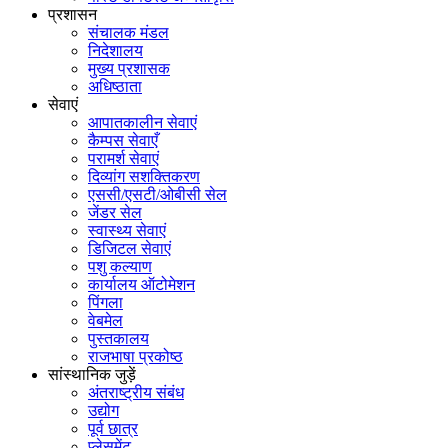
प्रशासन
संचालक मंडल
निदेशालय
मुख्य प्रशासक
अधिष्ठाता
सेवाएं
आपातकालीन सेवाएं
कैम्पस सेवाएँ
परामर्श सेवाएं
दिव्यांग सशक्तिकरण
एससी/एसटी/ओबीसी सेल
जेंडर सेल
स्वास्थ्य सेवाएं
डिजिटल सेवाएं
पशु कल्याण
कार्यालय ऑटोमेशन
पिंगला
वेबमेल
पुस्तकालय
राजभाषा प्रकोष्ठ
सांस्थानिक जुड़ें
अंतराष्ट्रीय संबंध
उद्योग
पूर्व छात्र
प्लेसमेंट