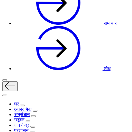
समाचार
शोध
घर
अकादमिक
अनुसंधान
उद्भवन
जन केंद्र
प्रशासन