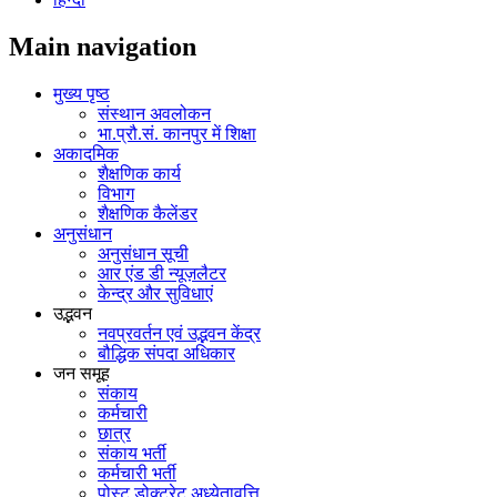
Main navigation
मुख्य पृष्ठ
संस्थान अवलोकन
भा.प्रौ.सं. कानपुर में शिक्षा
अकादमिक
शैक्षणिक कार्य
विभाग
शैक्षणिक कैलेंडर
अनुसंधान
अनुसंधान सूची
आर एंड डी न्यूज़लैटर
केन्द्र और सुविधाएं
उद्भवन
नवप्रवर्तन एवं उद्भवन केंद्र
बौद्धिक संपदा अधिकार
जन समूह
संकाय
कर्मचारी
छात्र
संकाय भर्ती
कर्मचारी भर्ती
पोस्‍ट डोक्‍टरेट अध्‍येतावृत्ति