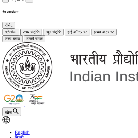
रंग समायोजन
रीसेट
ग्रेस्केल
उच्च संतृप्ति
न्यून संतृप्ति
हाई कॉन्ट्रास्ट
हल्का कंट्रास्ट
उच्च चमक
हल्की चमक
खोज
English
हिन्दी