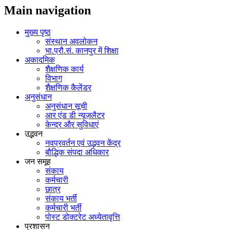
Main navigation
मुख्य पृष्ठ
संस्थान अवलोकन
भा.प्रौ.सं. कानपुर में शिक्षा
अकादमिक
शैक्षणिक कार्य
विभाग
शैक्षणिक कैलेंडर
अनुसंधान
अनुसंधान सूची
आर एंड डी न्यूज़लैटर
केन्द्र और सुविधाएं
उद्भवन
नवप्रवर्तन एवं उद्भवन केंद्र
बौद्धिक संपदा अधिकार
जन समूह
संकाय
कर्मचारी
छात्र
संकाय भर्ती
कर्मचारी भर्ती
पोस्‍ट डोक्‍टरेट अध्‍येतावृत्ति
प्रशासन