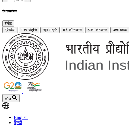
रंग समायोजन
रीसेट
ग्रेस्केल
उच्च संतृप्ति
न्यून संतृप्ति
हाई कॉन्ट्रास्ट
हल्का कंट्रास्ट
उच्च चमक
खोज
English
हिन्दी