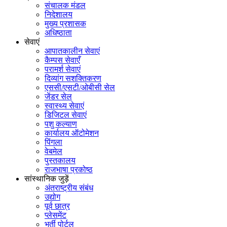
संचालक मंडल
निदेशालय
मुख्य प्रशासक
अधिष्ठाता
सेवाएं
आपातकालीन सेवाएं
कैम्पस सेवाएँ
परामर्श सेवाएं
दिव्यांग सशक्तिकरण
एससी/एसटी/ओबीसी सेल
जेंडर सेल
स्वास्थ्य सेवाएं
डिजिटल सेवाएं
पशु कल्याण
कार्यालय ऑटोमेशन
पिंगला
वेबमेल
पुस्तकालय
राजभाषा प्रकोष्ठ
सांस्थानिक जुड़ें
अंतराष्ट्रीय संबंध
उद्योग
पूर्व छात्र
प्लेसमेंट
भर्ती पोर्टल