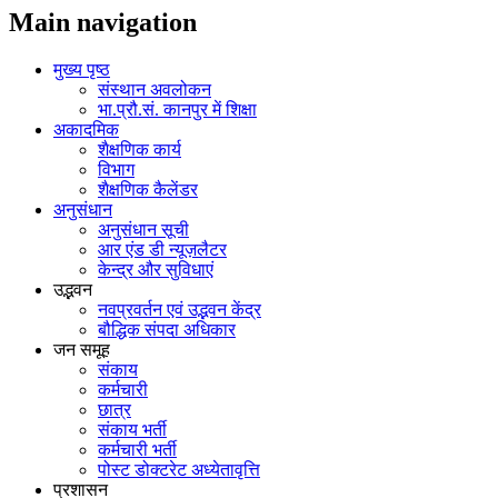
Main navigation
मुख्य पृष्ठ
संस्थान अवलोकन
भा.प्रौ.सं. कानपुर में शिक्षा
अकादमिक
शैक्षणिक कार्य
विभाग
शैक्षणिक कैलेंडर
अनुसंधान
अनुसंधान सूची
आर एंड डी न्यूज़लैटर
केन्द्र और सुविधाएं
उद्भवन
नवप्रवर्तन एवं उद्भवन केंद्र
बौद्धिक संपदा अधिकार
जन समूह
संकाय
कर्मचारी
छात्र
संकाय भर्ती
कर्मचारी भर्ती
पोस्‍ट डोक्‍टरेट अध्‍येतावृत्ति
प्रशासन