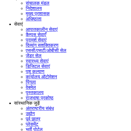
संचालक मंडल
निदेशालय
मुख्य प्रशासक
अधिष्ठाता
सेवाएं
आपातकालीन सेवाएं
कैम्पस सेवाएँ
परामर्श सेवाएं
दिव्यांग सशक्तिकरण
एससी/एसटी/ओबीसी सेल
जेंडर सेल
स्वास्थ्य सेवाएं
डिजिटल सेवाएं
पशु कल्याण
कार्यालय ऑटोमेशन
पिंगला
वेबमेल
पुस्तकालय
राजभाषा प्रकोष्ठ
सांस्थानिक जुड़ें
अंतराष्ट्रीय संबंध
उद्योग
पूर्व छात्र
प्लेसमेंट
भर्ती पोर्टल