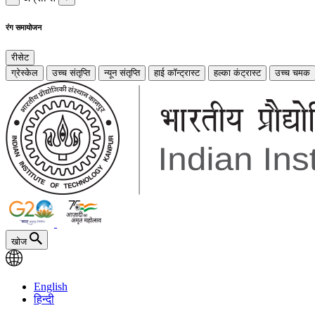
रंग समायोजन
रीसेट
ग्रेस्केल
उच्च संतृप्ति
न्यून संतृप्ति
हाई कॉन्ट्रास्ट
हल्का कंट्रास्ट
उच्च चमक
खोज
English
हिन्दी