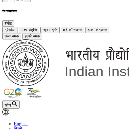
रंग समायोजन
रीसेट
ग्रेस्केल
उच्च संतृप्ति
न्यून संतृप्ति
हाई कॉन्ट्रास्ट
हल्का कंट्रास्ट
उच्च चमक
हल्की चमक
खोज
English
हिन्दी