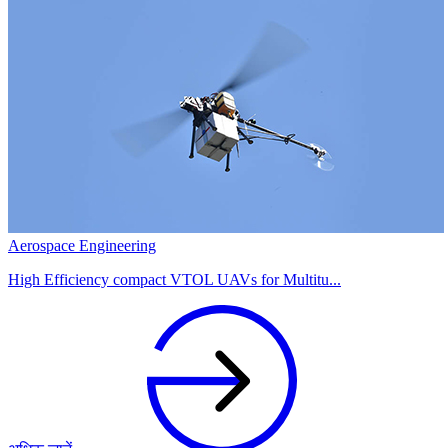
Aerospace Engineering
High Efficiency compact VTOL UAVs for Multitu...