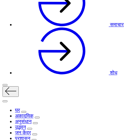
समाचार
शोध
घर
अकादमिक
अनुसंधान
उद्भवन
जन केंद्र
प्रशासन