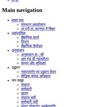
Main navigation
मुख्य पृष्ठ
संस्थान अवलोकन
भा.प्रौ.सं. कानपुर में शिक्षा
अकादमिक
शैक्षणिक कार्य
विभाग
शैक्षणिक कैलेंडर
अनुसंधान
अनुसंधान सूची
आर एंड डी न्यूज़लैटर
केन्द्र और सुविधाएं
उद्भवन
नवप्रवर्तन एवं उद्भवन केंद्र
बौद्धिक संपदा अधिकार
जन समूह
संकाय
कर्मचारी
छात्र
संकाय भर्ती
कर्मचारी भर्ती
पोस्‍ट डोक्‍टरेट अध्‍येतावृत्ति