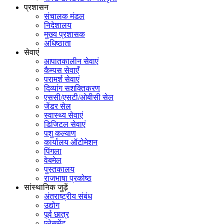
प्रशासन
संचालक मंडल
निदेशालय
मुख्य प्रशासक
अधिष्ठाता
सेवाएं
आपातकालीन सेवाएं
कैम्पस सेवाएँ
परामर्श सेवाएं
दिव्यांग सशक्तिकरण
एससी/एसटी/ओबीसी सेल
जेंडर सेल
स्वास्थ्य सेवाएं
डिजिटल सेवाएं
पशु कल्याण
कार्यालय ऑटोमेशन
पिंगला
वेबमेल
पुस्तकालय
राजभाषा प्रकोष्ठ
सांस्थानिक जुड़ें
अंतराष्ट्रीय संबंध
उद्योग
पूर्व छात्र
प्लेसमेंट