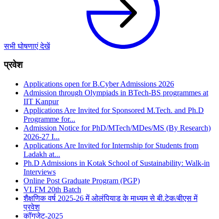
सभी घोषणाएं देखें
प्रवेश
Applications open for B.Cyber Admissions 2026
Admission through Olympiads in BTech-BS programmes at
IIT Kanpur
Applications Are Invited for Sponsored M.Tech. and Ph.D
Programme for...
Admission Notice for PhD/MTech/MDes/MS (By Research)
2026‑27 I...
Applications Are Invited for Internship for Students from
Ladakh at...
Ph.D Admissions in Kotak School of Sustainability: Walk-in
Interviews
Online Post Graduate Program (PGP)
VLFM 20th Batch
शैक्षणिक वर्ष 2025-26 में ओलंपियाड के माध्यम से बी.टेक/बीएस में
प्रवेश
कॉगजेट-2025