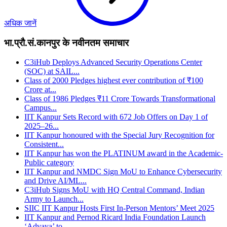
अधिक जानें
भा.प्रौ.सं.कानपुर के नवीनतम समाचार
C3iHub Deploys Advanced Security Operations Center
(SOC) at SAIL...
Class of 2000 Pledges highest ever contribution of ₹100
Crore at...
Class of 1986 Pledges ₹11 Crore Towards Transformational
Campus...
IIT Kanpur Sets Record with 672 Job Offers on Day 1 of
2025–26...
IIT Kanpur honoured with the Special Jury Recognition for
Consistent...
IIT Kanpur has won the PLATINUM award in the Academic-
Public category
IIT Kanpur and NMDC Sign MoU to Enhance Cybersecurity
and Drive AI/ML...
C3iHub Signs MoU with HQ Central Command, Indian
Army to Launch...
SIIC IIT Kanpur Hosts First In-Person Mentors’ Meet 2025
IIT Kanpur and Pernod Ricard India Foundation Launch
‘Advaya’ to...