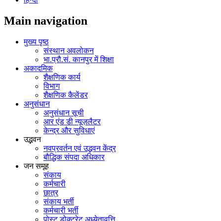
Main navigation
मुख्य पृष्ठ
संस्थान अवलोकन
भा.प्रौ.सं. कानपुर में शिक्षा
अकादमिक
शैक्षणिक कार्य
विभाग
शैक्षणिक कैलेंडर
अनुसंधान
अनुसंधान सूची
आर एंड डी न्यूज़लैटर
केन्द्र और सुविधाएं
उद्भवन
नवप्रवर्तन एवं उद्भवन केंद्र
बौद्धिक संपदा अधिकार
जन समूह
संकाय
कर्मचारी
छात्र
संकाय भर्ती
कर्मचारी भर्ती
पोस्‍ट डोक्‍टरेट अध्‍येतावृत्ति