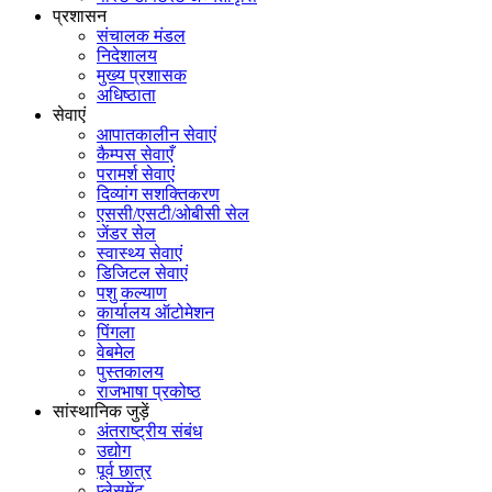
प्रशासन
संचालक मंडल
निदेशालय
मुख्य प्रशासक
अधिष्ठाता
सेवाएं
आपातकालीन सेवाएं
कैम्पस सेवाएँ
परामर्श सेवाएं
दिव्यांग सशक्तिकरण
एससी/एसटी/ओबीसी सेल
जेंडर सेल
स्वास्थ्य सेवाएं
डिजिटल सेवाएं
पशु कल्याण
कार्यालय ऑटोमेशन
पिंगला
वेबमेल
पुस्तकालय
राजभाषा प्रकोष्ठ
सांस्थानिक जुड़ें
अंतराष्ट्रीय संबंध
उद्योग
पूर्व छात्र
प्लेसमेंट