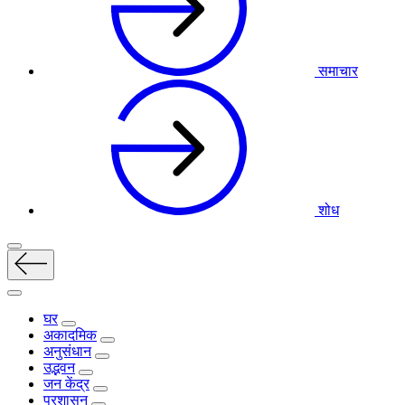
समाचार
शोध
घर
अकादमिक
अनुसंधान
उद्भवन
जन केंद्र
प्रशासन