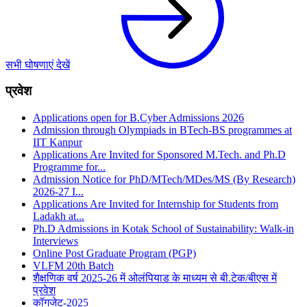
सभी घोषणाएं देखें
प्रवेश
Applications open for B.Cyber Admissions 2026
Admission through Olympiads in BTech-BS programmes at
IIT Kanpur
Applications Are Invited for Sponsored M.Tech. and Ph.D
Programme for...
Admission Notice for PhD/MTech/MDes/MS (By Research)
2026‑27 I...
Applications Are Invited for Internship for Students from
Ladakh at...
Ph.D Admissions in Kotak School of Sustainability: Walk-in
Interviews
Online Post Graduate Program (PGP)
VLFM 20th Batch
शैक्षणिक वर्ष 2025-26 में ओलंपियाड के माध्यम से बी.टेक/बीएस में
प्रवेश
कॉगजेट-2025