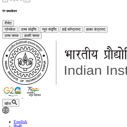
रंग समायोजन
रीसेट
ग्रेस्केल
उच्च संतृप्ति
न्यून संतृप्ति
हाई कॉन्ट्रास्ट
हल्का कंट्रास्ट
उच्च चमक
हल्की चमक
खोज
English
हिन्दी