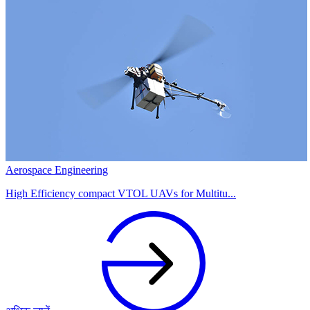
Aerospace Engineering
High Efficiency compact VTOL UAVs for Multitu...