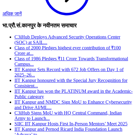
अधिक जानें
भा.प्रौ.सं.कानपुर के नवीनतम समाचार
C3iHub Deploys Advanced Security Operations Center
(SOC) at SAIL...
Class of 2000 Pledges highest ever contribution of ₹100
Crore at...
Class of 1986 Pledges ₹11 Crore Towards Transformational
Campus...
IIT Kanpur Sets Record with 672 Job Offers on Day 1 of
2025–26...
IIT Kanpur honoured with the Special Jury Recognition for
Consistent...
IIT Kanpur has won the PLATINUM award in the Academic-
Public category
IIT Kanpur and NMDC Sign MoU to Enhance Cybersecurity
and Drive AI/ML...
C3iHub Signs MoU with HQ Central Command, Indian
Army to Launch...
SIIC IIT Kanpur Hosts First In-Person Mentors’ Meet 2025
IIT Kanpur and Pernod Ricard India Foundation Launch
‘Advaya’ to...